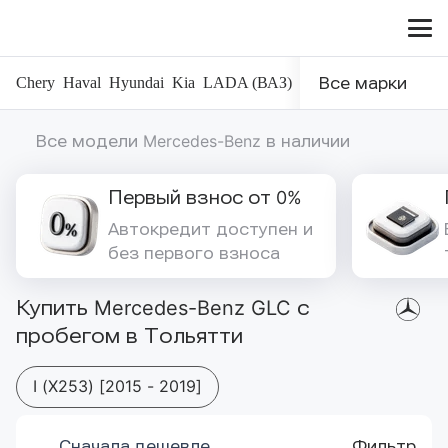
Меню
сайта
Chery
Haval
Hyundai
Kia
LADA (ВАЗ)
Nissan
Все марки
Renault
Toyot
Все модели Mercedes-Benz в наличии
Первый взнос от 0%
Автокредит доступен и 
без первого взноса
Купить Mercedes-Benz GLC с
пробегом в Тольятти
I (X253) [2015 - 2019]
Сначала дешевле
Фильтр