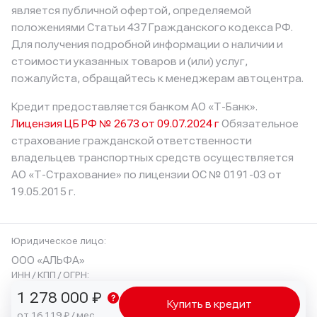
является публичной офертой, определяемой
положениями Статьи 437 Гражданского кодекса РФ.
Для получения подробной информации о наличии и
стоимости указанных товаров и (или) услуг,
пожалуйста, обращайтесь к менеджерам автоцентра.
Кредит предоставляется банком АО «Т-Банк».
Лицензия ЦБ РФ № 2673 от 09.07.2024 г
Обязательное
страхование гражданской ответственности
владельцев транспортных средств осуществляется
АО «Т-Страхование»
по лицензии ОС № 0191-03 от
19.05.2015 г.
Юридическое лицо:
ООО «АЛЬФА»
ИНН / КПП / ОГРН:
6320085244 / 632001001 / 1256300001330
1 278 000 ₽
Купить в кредит
Юридический адрес:
от 16 119 ₽ / мес.