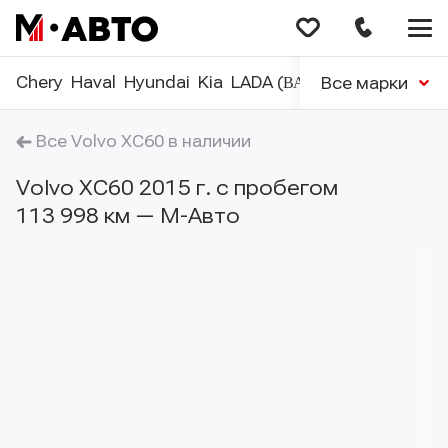
Меню
сайта
Chery
Haval
Hyundai
Kia
LADA (ВАЗ)
Nissan
Renaul
Все марки
Все Volvo XC60 в наличии
Volvo XC60 2015 г. с пробегом
113 998 км — М-Авто