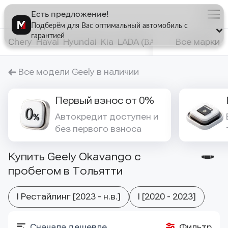
Есть предложение!
Меню
Подберём для Вас оптимальный автомобиль с
сайта
гарантией
Chery
Haval
Hyundai
Kia
LADA (ВАЗ)
Nissan
Все марки
Renaul
Все модели Geely в наличии
Первый взнос от 0%
Автокредит доступен и 
без первого взноса
Купить Geely Okavango с
пробегом в Тольятти
I Рестайлинг [2023 - н.в.]
I [2020 - 2023]
Сначала дешевле
Фильтр