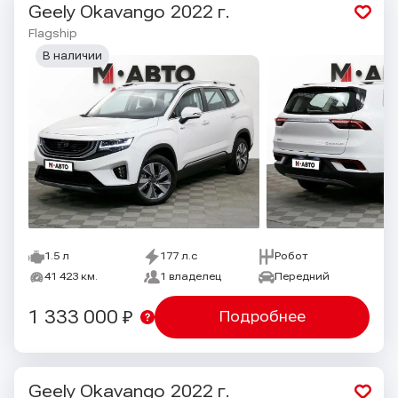
Geely Okavango
2022 г.
Flagship
В наличии
1.5 л
177 л.с
Робот
41 423 км.
1 владелец
Передний
1 333 000 ₽
Подробнее
Geely Okavango
2022 г.