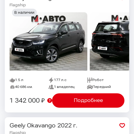
Flagship
В наличии
1.5 л
177 л.с
Робот
40 686 км.
1 владелец
Передний
1 342 000 ₽
Подробнее
Geely Okavango
2022 г.
Flagship