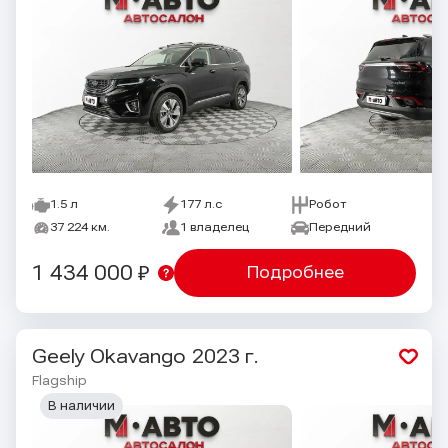
1.5 л
177 л.с
Робот
37 224 км.
1 владелец
Передний
1 434 000 ₽
Подробнее
Geely Okavango
2023 г.
Flagship
В наличии