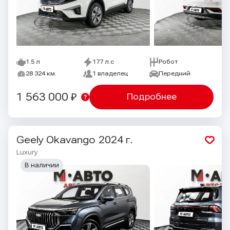
1.5 л
177 л.с
Робот
28 324 км.
1 владелец
Передний
1 563 000 ₽
Подробнее
Geely Okavango
2024 г.
Luxury
В наличии